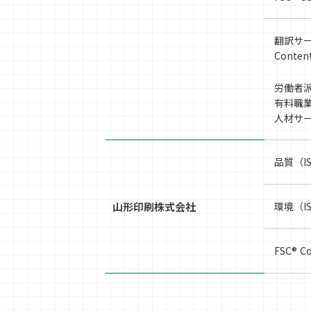
翻訳サー
Cont
労働者派
有料職業
人材サ
品質（I
山形印刷株式会社
環境（I
FSC® 