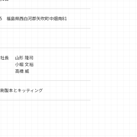
265 福島県西白河郡矢吹町中畑南81
役社長
山形 隆司
小堀 文裕
高橋 威
印刷製本とキッティング