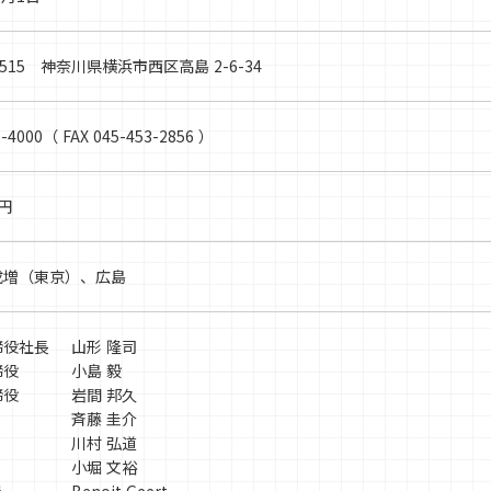
8515 神奈川県横浜市西区高島 2-6-34
1-4000（ FAX 045-453-2856 ）
万円
成増（東京）、広島
締役社長
山形 隆司
締役
小島 毅
締役
岩間 邦久
斉藤 圭介
川村 弘道
小堀 文裕