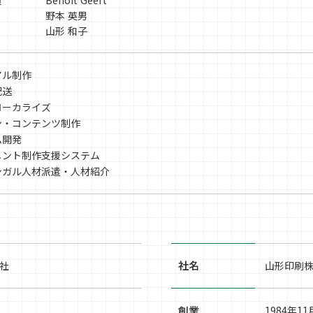
員
Benoit Geert
野本 英男
山形 和子
アル制作
配送
ローカライズ
ン・コンテンツ制作
ム開発
メント制作支援システム
ンガル人材派遣・人材紹介
社名
会社
山形印刷
創業
1984年11