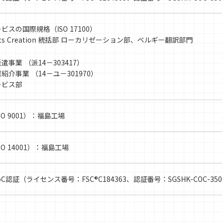
ビスの国際規格（ISO 17100）
ents Creation 統括部 ローカリゼーション部、ベルギー翻訳部門
遣事業 （派14－303417）
紹介事業 （14－ユ－301970）
ービス部
SO 9001）：福島工場
SO 14001）：福島工場
CoC認証（ライセンス番号：FSC®C184363、認証番号：SGSHK-COC-3507