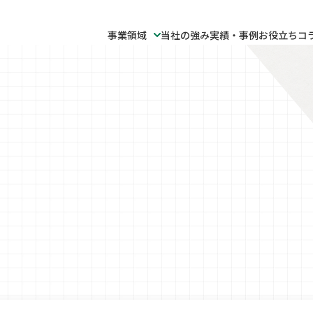
事業領域
当社の強み
実績・事例
お役立ちコ
報
事業領域
会社概要
マニュアル・取扱説明書制作
事業所一
サステナビリティ・ESG
バイリンガル人材派遣・紹介
情報セキ