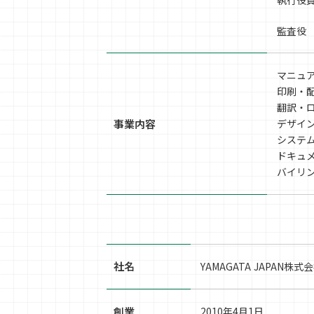
執行役
監査役
マニュ
印刷・
翻訳・
事業内容
デザイ
システ
ドキュ
バイリ
社名
YAMAGATA JAPAN株式
創業
2010年4月1日