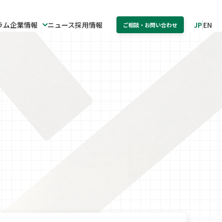
ラム
企業情報
ニュース
採用情報
JP
EN
ご相談・お問い合わせ
覧
翻訳・ローカライズ
社会的取り組み・CSR活動
印刷・出版
ュリティ
マニュアルDX化支援
販促物制作