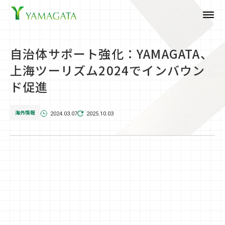
dehaze
自治体サポート強化：YAMAGATA、
上海ツーリズム2024でインバウン
ド促進
海外情報
2024.03.07
2025.10.03