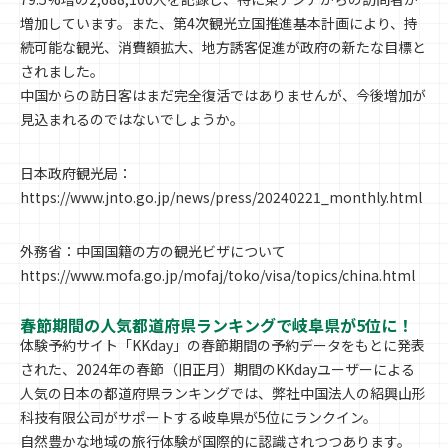
増加しています。また、第4次観光立国推進基本計画により、持
続可能な観光、消費額拡大、地方誘客促進が政府の新たな目標と
されました。
中国からの訪日客はまだ完全復活ではありませんが、今後増加が
見込まれるのではないでしょうか。
日本政府観光局：
https://www.jnto.go.jp/news/press/20240221_monthly.html
外務省：中国国籍の方の観光ビザについて
https://www.mofa.go.jp/mofaj/toko/visa/topics/china.html
春節期間の人気都道府県ランキングで岐阜県が5位に！
体験予約サイト「KKday」の春節期間の予約データをもとに発表
された、2024年の春節（旧正月）期間のKKdayユーザーによる
人気の日本の都道府県ランキングでは、弊社中国法人の紹興山形
科技有限公司がサポートする岐阜県が5位にランクイン。
自然豊かな地域の旅行体験が国際的に認識されつつあります。