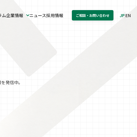
ラム
企業情報
ニュース
採用情報
JP
EN
ご相談・お問い合わせ
覧
翻訳・ローカライズ
社会的取り組み・CSR活動
印刷・出版
ュリティ
マニュアルDX化支援
販促物制作
報を発信中。