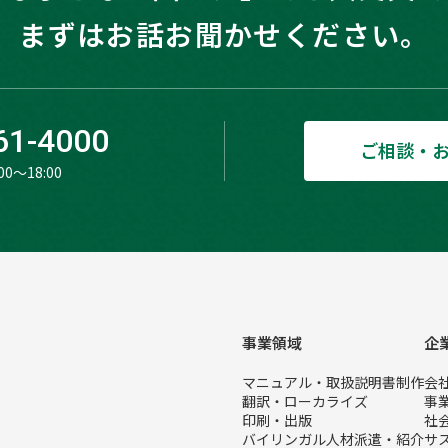
まずはお話お聞かせください。
61-4000
ご相談・
0〜18:00
事業領域
企
マニュアル・取扱説明書制作
会
翻訳・ローカライズ
事
印刷・出版
社
バイリンガル人材派遣・紹介
サ