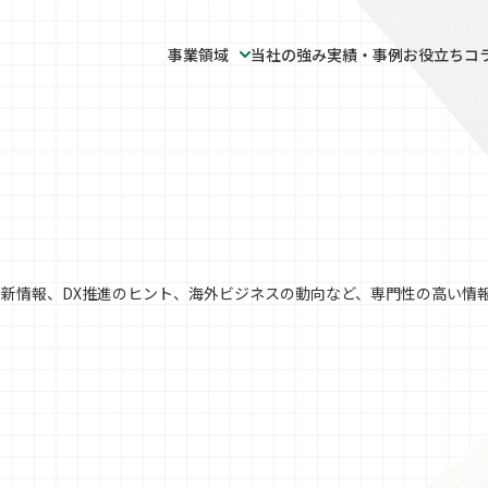
事業領域
当社の強み
実績・事例
お役立ちコ
報
事業領域
会社概要
マニュアル・取扱説明書制作
事業所一
サステナビリティ・ESG
バイリンガル人材派遣・紹介
情報セキ
新情報、DX推進のヒント、海外ビジネスの動向など、専門性の高い情